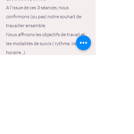
A l'issue de ces 3 séances, nous
confirmons (ou pas) notre souhait de
travailler ensemble
.
Nous affinons les objectifs de travail et
les modalités de suivis ( rythme, lieu,
horaire...).
Tarif d'une séance du "parcours
découverte" : 50 euros
L'accompagnement art-
thérapeutique :
C'est à partir de ce moment là que
votre accompagnement commence.