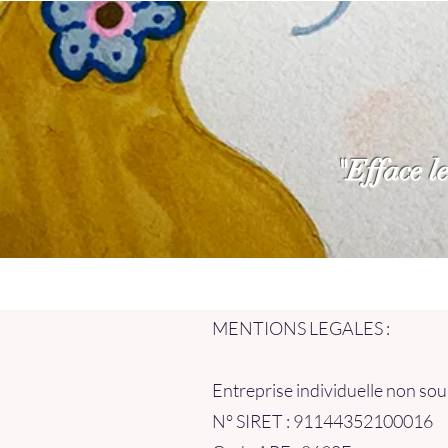
"Efface le
MENTIONS LEGALES :
Entreprise individuelle non so
N° SIRET : 91144352100016