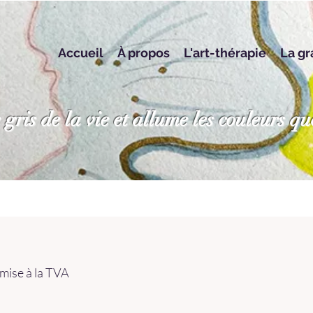
Accueil
À propos
L'art-thérapie
La gr
 gris de la vie et allume les couleurs qu
umise à la TVA