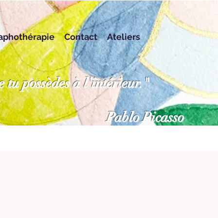
aphothérapie
Contact
Ateliers
e tu possèdes à l'intérieur."
Pablo Picasso