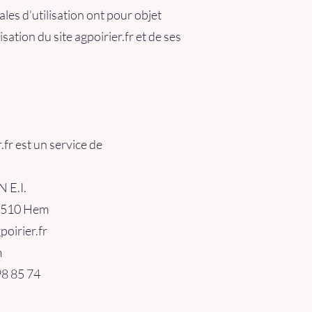
les d’utilisation ont pour objet
isation du site agpoirier.fr et de ses
r.fr est un service de
 E.I.
59510 Hem
poirier.fr
m
98 85 74