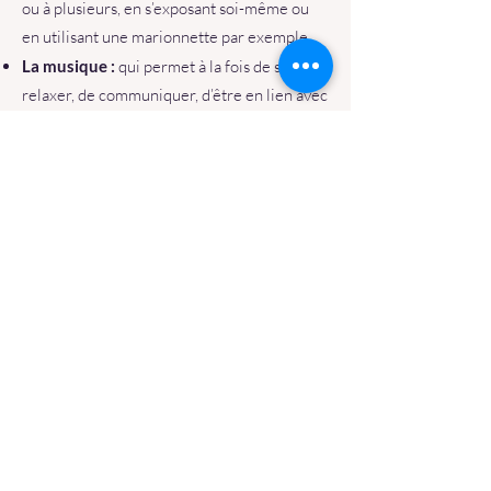
ou à plusieurs, en s’exposant soi-même ou
en utilisant une marionnette par exemple.
La musique :
qui permet à la fois de se
relaxer, de communiquer, d’être en lien avec
soi et avec l’autre.
La danse :
qui permet d’investir son corps,
de ressentir, de se sentir vivant, présent.
Les arts- plastiques :
qui permettent de
travailler sur soi, son intériorité.et sur la
sensorialité.
Tous ces médias font intervenir une
multitude de médiums tel que : l’argile, la
peinture, la craie, les sons, la voix, le corps,
la marionnette, les masques, ….
Cette palette permet de s’adapter à chaque
problématique et de répondre au mieux à